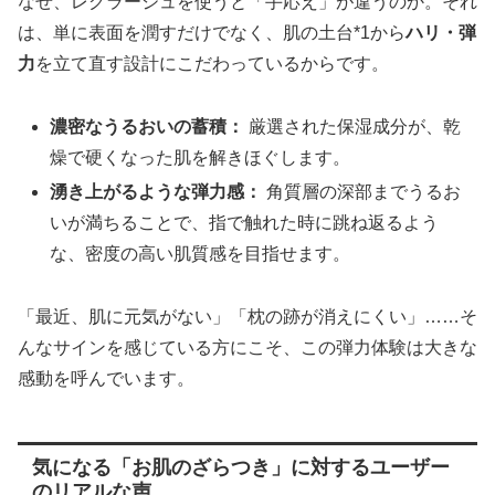
なぜ、レグラージュを使うと「手応え」が違うのか。それ
は、単に表面を潤すだけでなく、肌の土台*1から
ハリ・弾
力
を立て直す設計にこだわっているからです。
濃密なうるおいの蓄積：
厳選された保湿成分が、乾
燥で硬くなった肌を解きほぐします。
湧き上がるような弾力感：
角質層の深部までうるお
いが満ちることで、指で触れた時に跳ね返るよう
な、密度の高い肌質感を目指せます。
「最近、肌に元気がない」「枕の跡が消えにくい」……そ
んなサインを感じている方にこそ、この弾力体験は大きな
感動を呼んでいます。
気になる「お肌のざらつき」に対するユーザー
のリアルな声