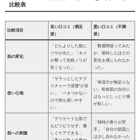
比較表
良い口コミ（満足
悪い口コミ（不満
比較項目
派）
派）
「どんよりした肌に
「数週間使ってみた
ツヤが出た」「キメ
が、期待したほどの
肌の変化
が整って化粧ノリが
変化を感じられなか
良くなった」
った」
「サラッとしたテク
「保湿力が物足りな
スチャーで浸透*が良
い。乾燥肌の自分に
使い心地
い」「ベタつかない
はもっとしっとり感
ので朝も使いやす
が欲しい」
い」
「デリケートな肌で
「独特の香りが苦
もピリピリせず、優
手」「自分の肌質に
肌への刺激
しくケアできる」
は少し合わなかった