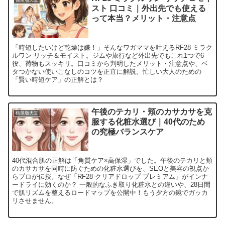
スト 口コミ｜外出先でも使える
って本当？メリット・注意点
「時短したいけど乾燥は嫌！」そんなワガママを叶えるRF28 ミラク
ルワン リッチ＆モイスト。ジムや旅行など外出先でもこれ1つで6
役、荷物もスッキリ。口コミから判明したメリット・注意点や、ベ
タつかない使いこなしのコツを正直に解説。忙しい大人のための
「賢い時短ケア」の正解とは？
午後のテカリ・頬のカサカサを克
桃屋順天堂
服する化粧水選び｜40代のため
の究極バランスケア
40代混合肌の正解は「角質ケア×高保湿」でした。午後のテカリと頬
のカサカサを同時に防ぐための化粧水選びを、SEOと美容の視点か
らプロが伝授。なぜ「RF28 クリアドロップ プレミアム」がインナ
ードライに効くのか？ 一般的なふき取り化粧水との違いや、28日間
で肌リズムを整えるロードマップを公開中！もう夕方の鏡でガッカ
リさせません。