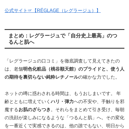
公式サイト☞【RÉGLAGE（レグラージュ）】
まとめ：レグラージュで「自分史上最高」のつ
るんと肌へ
「レグラージュの口コミ」を徹底調査して見えてきたの
は、老舗
明色化粧品（桃谷順天館）のプライドと、使う人
の期待を裏切らない純粋レチノール
の確かな力でした。
ネットの噂に惑わされる時間は、もうおしまいです。 年
齢とともに増えていく
ハリ・弾力
への不安や、手触りを邪
魔する
お肌のざらつき
。それらをまとめて引き受け、毎朝
の洗顔が楽しみになるような「つるんと肌」へ。その変化
を一番近くで実感できるのは、他の誰でもない、明日から