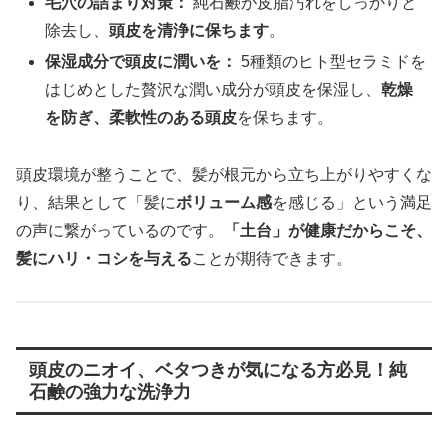
毛穴の詰まり対策：
純石鹸が皮脂汚れをしっかりと
除去し、
頭皮を清浄に保ちます
。
保湿成分で頭皮に潤いを：
5種類のヒト型セラミドを
はじめとした贅沢な潤い成分が頭皮を保湿し、
乾燥
を防ぎ、柔軟性のある頭皮
を保ちます。
頭皮環境が整うことで、髪が根元から立ち上がりやすくな
り、結果として「髪に
ボリューム感
を感じる」という満足
の声に繋がっているのです。
「土台」が健康だからこそ、
髪にハリ・コシを与える
ことが期待できます。
頭皮のニオイ、ベタつきが気になる方必見！純
石鹸の強力な洗浄力