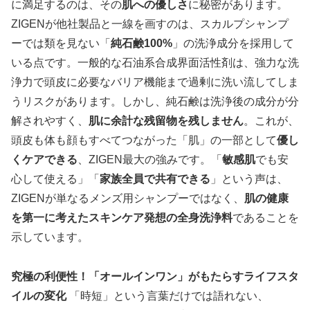
に満足するのは、その
肌への優しさ
に秘密があります。
ZIGENが他社製品と一線を画すのは、スカルプシャンプ
ーでは類を見ない「
純石鹸100%
」の洗浄成分を採用して
いる点です。一般的な石油系合成界面活性剤は、強力な洗
浄力で頭皮に必要なバリア機能まで過剰に洗い流してしま
うリスクがあります。しかし、純石鹸は洗浄後の成分が分
解されやすく、
肌に余計な残留物を残しません
。これが、
頭皮も体も顔もすべてつながった「肌」の一部として
優し
くケアできる
、ZIGEN最大の強みです。「
敏感肌
でも安
心して使える」「
家族全員で共有できる
」という声は、
ZIGENが単なるメンズ用シャンプーではなく、
肌の健康
を第一に考えたスキンケア発想の全身洗浄料
であることを
示しています。
究極の利便性！「オールインワン」がもたらすライフスタ
イルの変化
「時短」という言葉だけでは語れない、