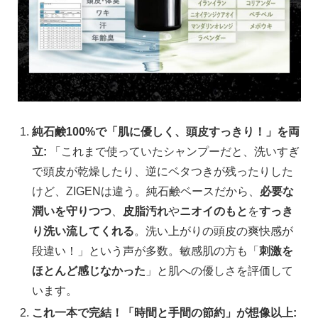
純石鹸100%で「肌に優しく、頭皮すっきり！」を両
立:
「これまで使っていたシャンプーだと、洗いすぎ
で頭皮が乾燥したり、逆にベタつきが残ったりした
けど、ZIGENは違う。純石鹸ベースだから、
必要な
潤いを守りつつ
、
皮脂汚れ
や
ニオイのもと
を
すっき
り洗い流してくれる
。洗い上がりの頭皮の爽快感が
段違い！」という声が多数。敏感肌の方も「
刺激を
ほとんど感じなかった
」と肌への優しさを評価して
います。
これ一本で完結！「時間と手間の節約」が想像以上: