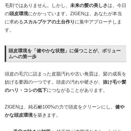
毛剤ではありません。しかし、
未来の髪の美しさ
は、今日
の
頭皮環境
にかかっています。ZIGENは、あなたが本当
に求める
スカルプケアの土台作り
に集中アプローチしま
す。
頭皮環境を「健やかな状態」に保つことが、ボリュー
ムへの第一歩
頭皮の毛穴に詰まった皮脂汚れや古い角質は、髪の成長を
妨げる要因の一つです。頭皮の汚れや硬さが、
抜け毛
や
髪
のハリ・コシの低下
につながることがあります。
ZIGENは、純石鹸100%の力で頭皮をクリーンにし、
健や
かな頭皮環境
を築きます。