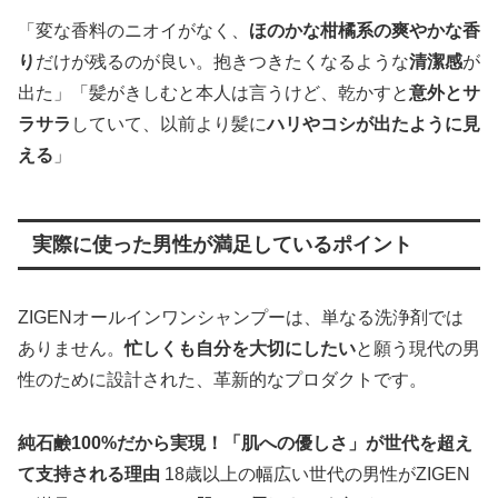
「変な香料のニオイがなく、
ほのかな柑橘系の爽やかな香
り
だけが残るのが良い。抱きつきたくなるような
清潔感
が
出た」「髪がきしむと本人は言うけど、乾かすと
意外とサ
ラサラ
していて、以前より髪に
ハリやコシが出たように見
える
」
実際に使った男性が満足しているポイント
ZIGENオールインワンシャンプーは、単なる洗浄剤では
ありません。
忙しくも自分を大切にしたい
と願う現代の男
性のために設計された、革新的なプロダクトです。
純石鹸100%だから実現！「肌への優しさ」が世代を超え
て支持される理由
18歳以上の幅広い世代の男性がZIGEN