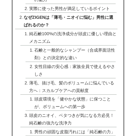
実際に使った男性が満足しているポイント
なぜZIGENは「薄毛・ニオイに悩む」男性に選
ばれるのか？
純石鹸100%の洗浄成分が頭皮に優しい理由と
メカニズム
石鹸と一般的なシャンプー（合成界面活性
剤）との決定的な違い
女性目線の安心感：家族全員で使えるやさ
しさ
薄毛、抜け毛、髪のボリュームに悩んでいる
方へ：スカルプケアへの貢献度
頭皮環境を「健やかな状態」に保つこと
が、ボリュームへの第一歩
頭皮のニオイ、ベタつきが気になる方必見！
純石鹸の強力な洗浄力
男性の頑固な皮脂汚れには「純石鹸の力」