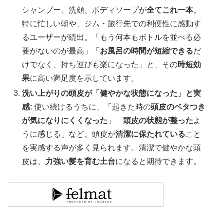
シャンプー、洗顔、ボディソープが
全てこれ一本
。
特に忙しい朝や、ジム・旅行先での利便性に感動す
るユーザーが続出。「もう何本もボトルを並べる必
要がないのが最高」「
お風呂の時間が短縮できる
だ
けでなく、持ち運びも楽になった」と、その
時短効
果
に高い満足度を示しています。
洗い上がりの頭皮が「健やかな状態になった」と実
感:
使い続けるうちに、「起きた時の
頭皮のベタつき
が気になりにくくなった
」「
頭皮の状態が整った
よ
うに感じる」など、頭皮が
清潔に保たれている
こと
を実感する声が多く見られます。清潔で健やかな頭
皮は、
力強い髪を育む土台
になると期待できます。