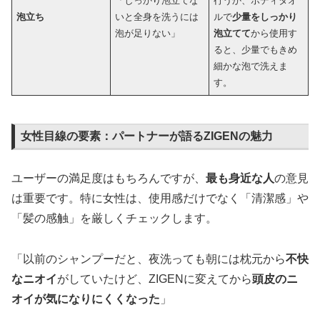
「しっかり泡立てな
行うか、ボディタオ
泡立ち
いと全身を洗うには
ルで
少量をしっかり
泡が足りない」
泡立てて
から使用す
ると、少量でもきめ
細かな泡で洗えま
す。
女性目線の要素：パートナーが語るZIGENの魅力
ユーザーの満足度はもちろんですが、
最も身近な人
の意見
は重要です。特に女性は、使用感だけでなく「清潔感」や
「髪の感触」を厳しくチェックします。
「以前のシャンプーだと、夜洗っても朝には枕元から
不快
なニオイ
がしていたけど、ZIGENに変えてから
頭皮のニ
オイが気になりにくくなった
」