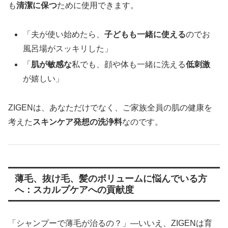
も
清潔に保つ
ために使用できます。
「夫が使い始めたら、
子どもも一緒に使える
のでお
風呂場がスッキリした」
「
肌が敏感な
私でも、顔や体も一緒に洗える
低刺激
が嬉しい」
ZIGENは、あなただけでなく、ご家族全員の肌の健康を
考えた
スキンケア発想の洗浄料
なのです。
薄毛、抜け毛、髪のボリュームに悩んでいる方
へ：スカルプケアへの貢献度
「シャンプーで薄毛が治るの？」—いいえ、ZIGENは育