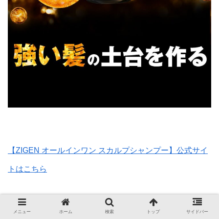
【ZIGEN オールインワン スカルプシャンプー】公式サイ
トはこちら
【ステップ1】徹底した予洗いが成功のカギ！
メニュー
ホーム
検索
トップ
サイドバー