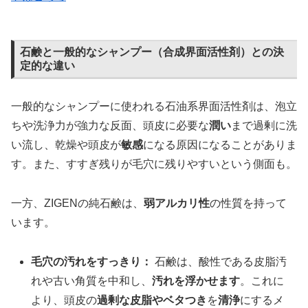
石鹸と一般的なシャンプー（合成界面活性剤）との決
定的な違い
一般的なシャンプーに使われる石油系界面活性剤は、泡立
ちや洗浄力が強力な反面、頭皮に必要な
潤い
まで過剰に洗
い流し、乾燥や頭皮が
敏感
になる原因になることがありま
す。また、すすぎ残りが毛穴に残りやすいという側面も。
一方、ZIGENの純石鹸は、
弱アルカリ性
の性質を持って
います。
毛穴の汚れをすっきり：
石鹸は、酸性である皮脂汚
れや古い角質を中和し、
汚れを浮かせます
。これに
より、頭皮の
過剰な皮脂やベタつき
を
清浄
にするメ