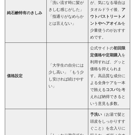
「洗い流す時に髪が
が、気になる場合は
きしむ感じがした」
タオルドライ後、
ア
純石鹸特有のきしみ
「指通りがなめらか
ウトバストリートメ
とは言えない」
ントやヘアオイル
を
少量使うのがおすす
めです。
公式サイトの
初回限
定価格や定期購入
を
利用すれば、グッと
「大学生の自分には
価格を抑えられま
少し高い」「もう少
価格設定
す。高品質な成分に
し安ければ続けやす
よる全身ケアを一本
い」
で賄える
コスパ
を考
えれば納得できると
いう意見も多数。
予洗い
（お湯で髪と
頭皮をしっかりすす
ぐこと）を念入りに