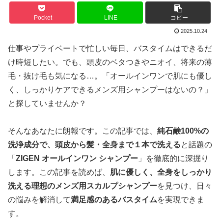
Pocket
LINE
コピー
2025.10.24
仕事やプライベートで忙しい毎日、バスタイムはできるだ
け時短したい。でも、頭皮のベタつきやニオイ、将来の薄
毛・抜け毛も気になる…。「オールインワンで肌にも優し
く、しっかりケアできるメンズ用シャンプーはないの？」
と探していませんか？
そんなあなたに朗報です。この記事では、
純石鹸100%の
洗浄成分で、頭皮から髪・全身まで１本で洗える
と話題の
「
ZIGEN オールインワン シャンプー
」を徹底的に深掘り
します。この記事を読めば、
肌に優しく、全身をしっかり
洗える理想のメンズ用スカルプシャンプー
を見つけ、日々
の悩みを解消して
満足感のあるバスタイム
を実現できま
す。