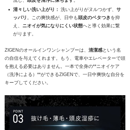
流し、
頭皮を清浄に保ちます
。
清々しい洗い上がり：
洗い上がりがヌルつかず、
サ
ッパリ
。この爽快感が、日中も
頭皮のベタつき
を抑
え、
ニオイが気になりにくい状態
へと導く効果に繋
がります。
ZIGENのオールインワンシャンプーは、
清潔感
という名
の自信を与えてくれます。もう、電車やエレベーターで頭
を抱える必要はありません。一本で全身の**ニオイケア
（洗浄による）**ができるZIGENで、一日中爽快な自分を
キープしてください。