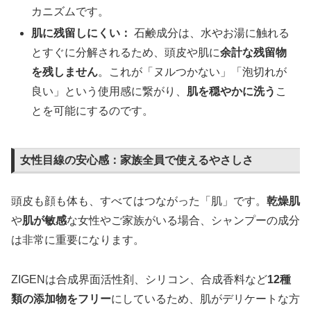
カニズムです。
肌に残留しにくい：
石鹸成分は、水やお湯に触れる
とすぐに分解されるため、頭皮や肌に
余計な残留物
を残しません
。これが「ヌルつかない」「泡切れが
良い」という使用感に繋がり、
肌を穏やかに洗う
こ
とを可能にするのです。
女性目線の安心感：家族全員で使えるやさしさ
頭皮も顔も体も、すべてはつながった「肌」です。
乾燥肌
や
肌が敏感
な女性やご家族がいる場合、シャンプーの成分
は非常に重要になります。
ZIGENは合成界面活性剤、シリコン、合成香料など
12種
類の添加物をフリー
にしているため、肌がデリケートな方